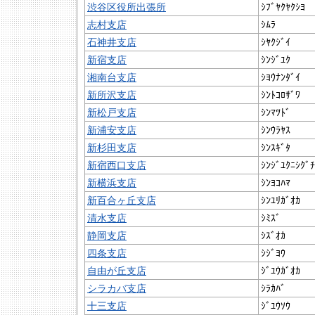
渋谷区役所出張所
ｼﾌﾞﾔｸﾔｸｼﾖ
志村支店
ｼﾑﾗ
石神井支店
ｼﾔｸｼﾞｲ
新宿支店
ｼﾝｼﾞﾕｸ
湘南台支店
ｼﾖｳﾅﾝﾀﾞｲ
新所沢支店
ｼﾝﾄｺﾛｻﾞﾜ
新松戸支店
ｼﾝﾏﾂﾄﾞ
新浦安支店
ｼﾝｳﾗﾔｽ
新杉田支店
ｼﾝｽｷﾞﾀ
新宿西口支店
ｼﾝｼﾞﾕｸﾆｼｸﾞﾁ
新横浜支店
ｼﾝﾖｺﾊﾏ
新百合ヶ丘支店
ｼﾝﾕﾘｶﾞｵｶ
清水支店
ｼﾐｽﾞ
静岡支店
ｼｽﾞｵｶ
四条支店
ｼｼﾞﾖｳ
自由が丘支店
ｼﾞﾕｳｶﾞｵｶ
シラカバ支店
ｼﾗｶﾊﾞ
十三支店
ｼﾞﾕｳｿｳ