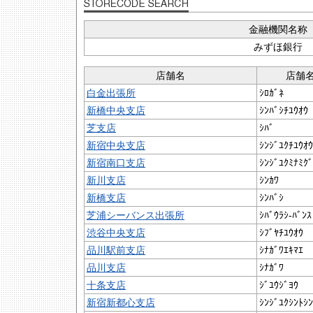
金融機関名称
みずほ銀行
店舗名
店舗
白金出張所
ｼﾛｶﾞﾈ
新橋中央支店
ｼﾝﾊﾞｼﾁﾕｳｵｳ
芝支店
ｼﾊﾞ
新宿中央支店
ｼﾝｼﾞﾕｸﾁﾕｳｵｳ
新宿南口支店
ｼﾝｼﾞﾕｸﾐﾅﾐｸﾞ
新川支店
ｼﾝｶﾜ
新橋支店
ｼﾝﾊﾞｼ
芝浦シーバンス出張所
ｼﾊﾞｳﾗｼ-ﾊﾞﾝｽ
渋谷中央支店
ｼﾌﾞﾔﾁﾕｳｵｳ
品川駅前支店
ｼﾅｶﾞﾜｴｷﾏｴ
品川支店
ｼﾅｶﾞﾜ
十条支店
ｼﾞﾕｳｼﾞﾖｳ
新宿新都心支店
ｼﾝｼﾞﾕｸｼﾝﾄｼﾝ