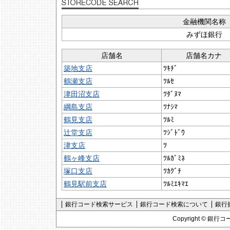
金融機関名称
みずほ銀行
店舗名
店舗名カナ
築地支店
ﾂｷﾁﾞ
鶴瀬支店
ﾂﾙｾ
津田沼支店
ﾂﾀﾞﾇﾏ
綱島支店
ﾂﾅｼﾏ
鶴見支店
ﾂﾙﾐ
辻堂支店
ﾂｼﾞﾄﾞｳ
津支店
ﾂ
鶴ヶ峰支店
ﾂﾙｶﾞﾐﾈ
塚口支店
ﾂｶｸﾞﾁ
鶴見駅前支店
ﾂﾙﾐｴｷﾏｴ
銀行コード検索サービス
銀行コード検索について
銀行
Copyright ©
銀行コ