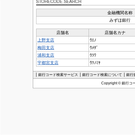
金融機関名称
みずほ銀行
店舗名
店舗名カナ
上野支店
ｳｴﾉ
梅田支店
ｳﾒﾀﾞ
浦和支店
ｳﾗﾜ
宇都宮支店
ｳﾂﾉﾐﾔ
銀行コード検索サービス
銀行コード検索について
銀行
Copyright ©
銀行コ