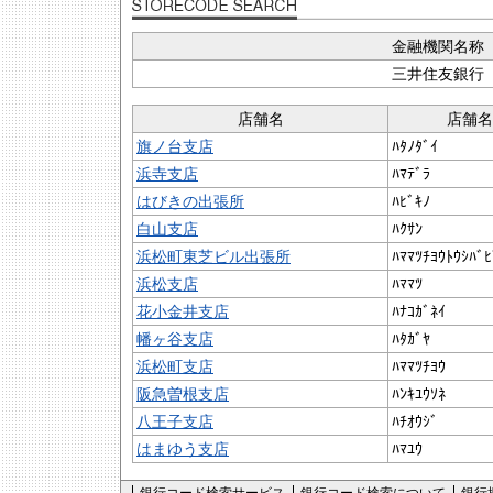
金融機関名称
三井住友銀行
店舗名
店舗名
旗ノ台支店
ﾊﾀﾉﾀﾞｲ
浜寺支店
ﾊﾏﾃﾞﾗ
はびきの出張所
ﾊﾋﾞｷﾉ
白山支店
ﾊｸｻﾝ
浜松町東芝ビル出張所
ﾊﾏﾏﾂﾁﾖｳﾄｳｼﾊﾞﾋ
浜松支店
ﾊﾏﾏﾂ
花小金井支店
ﾊﾅｺｶﾞﾈｲ
幡ヶ谷支店
ﾊﾀｶﾞﾔ
浜松町支店
ﾊﾏﾏﾂﾁﾖｳ
阪急曽根支店
ﾊﾝｷﾕｳｿﾈ
八王子支店
ﾊﾁｵｳｼﾞ
はまゆう支店
ﾊﾏﾕｳ