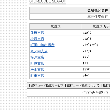
金融機関名称
三井住友銀行
店舗名
店舗名カナ
前橋支店
ﾏｴﾊﾞｼ
松原支店
ﾏﾂﾊﾞﾗ
町田山崎出張所
ﾏﾁﾀﾞﾔﾏｻﾞｷ
丸ノ内支店
ﾏﾙﾉｳﾁ
松戸支店
ﾏﾂﾄﾞ
町屋支店
ﾏﾁﾔ
松山支店
ﾏﾂﾔﾏ
町田支店
ﾏﾁﾀﾞ
銀行コード検索サービス
銀行コード検索について
銀行
Copyright ©
銀行コ