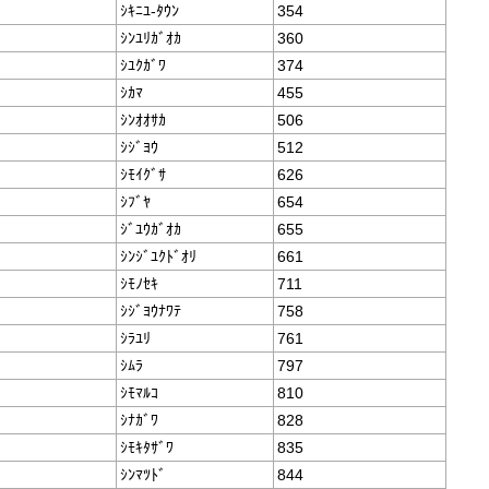
ｼｷﾆﾕ-ﾀｳﾝ
354
ｼﾝﾕﾘｶﾞｵｶ
360
ｼﾕｸｶﾞﾜ
374
ｼｶﾏ
455
ｼﾝｵｵｻｶ
506
ｼｼﾞﾖｳ
512
ｼﾓｲｸﾞｻ
626
ｼﾌﾞﾔ
654
ｼﾞﾕｳｶﾞｵｶ
655
ｼﾝｼﾞﾕｸﾄﾞｵﾘ
661
ｼﾓﾉｾｷ
711
ｼｼﾞﾖｳﾅﾜﾃ
758
ｼﾗﾕﾘ
761
ｼﾑﾗ
797
ｼﾓﾏﾙｺ
810
ｼﾅｶﾞﾜ
828
ｼﾓｷﾀｻﾞﾜ
835
ｼﾝﾏﾂﾄﾞ
844