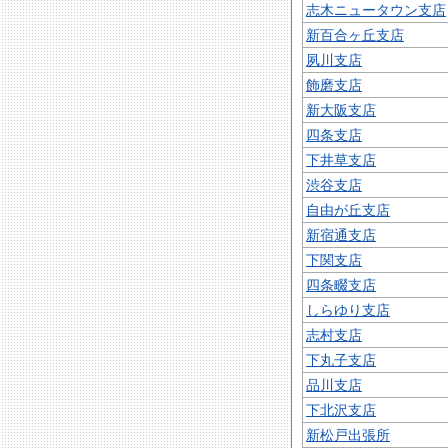
志木ニュータウン支店
新百合ヶ丘支店
夙川支店
飾磨支店
新大阪支店
四条支店
下井草支店
渋谷支店
自由が丘支店
新宿通支店
下関支店
四条畷支店
しらゆり支店
志村支店
下丸子支店
品川支店
下北沢支店
新松戸出張所