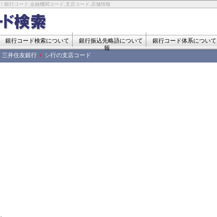
！銀行コード,金融機関コード,支店コード,店舗情報
銀行コード検索について
銀行振込先略語について
銀行コード体系について
報
三井住友銀行
シ行の支店コード