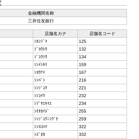
支店コード検索
金融機関名称
三井住友銀行
名
店舗名カナ
店舗名コード
ｼｶﾝｼﾞﾏ
125
ｼﾞﾖｳﾄｳ
132
ｼﾞﾕｳｿｳ
134
ｼﾝｲｼｷﾘ
159
ｼﾖｳﾅｲ
167
ｼﾝﾊﾞｼ
216
ｼﾝｼﾞﾕｸ
221
ｼﾝｺｲﾜ
232
ｼﾌﾞﾔｴｷﾏｴ
234
ｼﾓﾀｶｲﾄﾞ
255
ｼﾝｼﾞﾕｸﾆｼｸﾞﾁ
259
ｼﾝﾖｺﾊﾏ
322
ｼｽﾞｵｶ
332