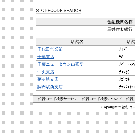
金融機関名称
三井住友銀行
店舗名
店
千代田営業部
ﾁﾖﾀﾞ
千葉支店
ﾁﾊﾞ
千葉ニュータウン出張所
ﾁﾊﾞﾆﾕ-ﾀ
中央支店
ﾁﾕｳｵｳ
茅ヶ崎支店
ﾁｶﾞｻｷ
調布駅前支店
ﾁﾖｳﾌｴｷﾏ
銀行コード検索サービス
銀行コード検索について
銀行
Copyright ©
銀行コ