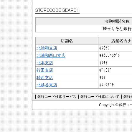
金融機関名称
埼玉りそな銀行
店舗名
店舗名カナ
北浦和支店
ｷﾀｳﾗﾜ
北浦和西口支店
ｷﾀｳﾗﾜﾆｼｸﾞﾁ
北本支店
ｷﾀﾓﾄ
行田支店
ｷﾞﾖｳﾀﾞ
騎西支店
ｷｻｲ
北越谷支店
ｷﾀｺｼｶﾞﾔ
銀行コード検索サービス
銀行コード検索について
銀行
Copyright ©
銀行コ