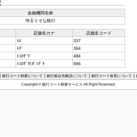
支店コード検索
金融機関名称
埼玉りそな銀行
店舗名カナ
店舗名コード
ﾄﾛ
337
ﾄﾀﾞ
364
ﾄｺﾛｻﾞﾜ
484
ﾄｺﾛｻﾞﾜﾋｶﾞｼｸﾞﾁ
666
銀行コード検索について
銀行振込先略語について
銀行コード体系について
Copyright ©
銀行コード検索サービス
All Right Reserved.