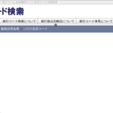
！銀行コード,金融機関コード,支店コード,店舗情報
銀行コード検索について
銀行振込先略語について
銀行コード体系について
報
飯能信用金庫
シ行の支店コード