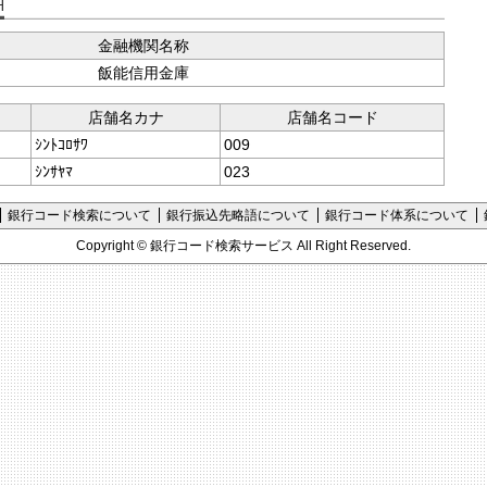
支店コード検索
金融機関名称
飯能信用金庫
店舗名カナ
店舗名コード
ｼﾝﾄｺﾛｻﾜ
009
ｼﾝｻﾔﾏ
023
銀行コード検索について
銀行振込先略語について
銀行コード体系について
Copyright ©
銀行コード検索サービス
All Right Reserved.