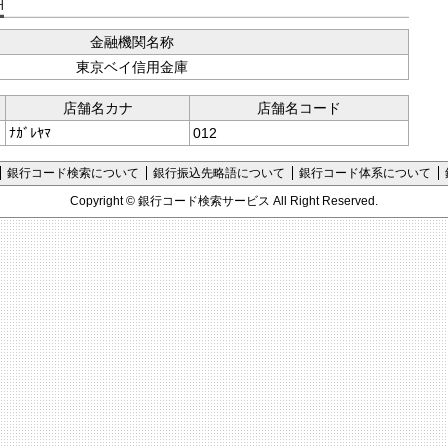
支店コード検索
金融機関名称
東京ベイ信用金庫
店舗名カナ
店舗名コード
ﾅｶﾞﾚﾔﾏ
012
銀行コード検索について
銀行振込先略語について
銀行コード体系について
Copyright ©
銀行コード検索サービス
All Right Reserved.