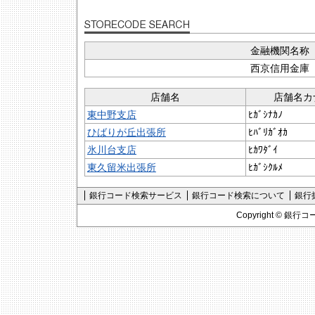
金融機関名称
西京信用金庫
店舗名
店舗名カ
東中野支店
ﾋｶﾞｼﾅｶﾉ
ひばりが丘出張所
ﾋﾊﾞﾘｶﾞｵｶ
氷川台支店
ﾋｶﾜﾀﾞｲ
東久留米出張所
ﾋｶﾞｼｸﾙﾒ
銀行コード検索サービス
銀行コード検索について
銀行
Copyright ©
銀行コ