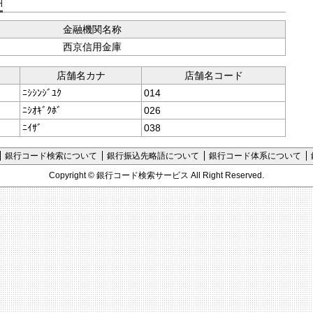
支店コード検索
金融機関名称
西京信用金庫
店舗名カナ
店舗名コード
ﾆｼｼﾝｼﾞﾕｸ
014
ﾆｼｵｷﾞｸﾎﾞ
026
ﾆｲｻﾞ
038
銀行コード検索について
銀行振込先略語について
銀行コード体系について
Copyright ©
銀行コード検索サービス
All Right Reserved.