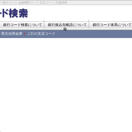
！銀行コード,金融機関コード,支店コード,店舗情報
銀行コード検索について
銀行振込先略語について
銀行コード体系について
報
西京信用金庫
ニ行の支店コード