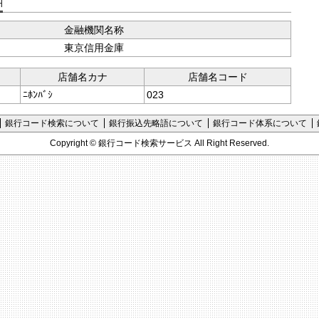
支店コード検索
金融機関名称
東京信用金庫
店舗名カナ
店舗名コード
ﾆﾎﾝﾊﾞｼ
023
銀行コード検索について
銀行振込先略語について
銀行コード体系について
Copyright ©
銀行コード検索サービス
All Right Reserved.