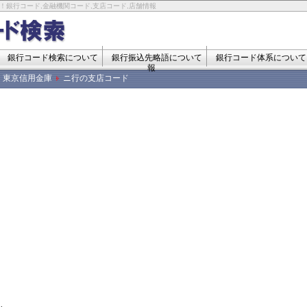
！銀行コード,金融機関コード,支店コード,店舗情報
銀行コード検索について
銀行振込先略語について
銀行コード体系について
報
東京信用金庫
ニ行の支店コード