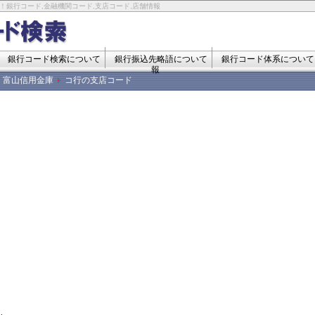
！銀行コード,金融機関コード,支店コード,店舗情報
銀行コード検索について
銀行振込先略語について
銀行コード体系について
報
富山信用金庫
コ行の支店コード