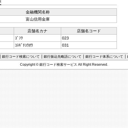
支店コード検索
金融機関名称
富山信用金庫
店舗名カナ
店舗名コード
ｺﾞﾌｸ
023
ｺｽｷﾞﾁﾕｳｵｳ
031
銀行コード検索について
銀行振込先略語について
銀行コード体系について
Copyright ©
銀行コード検索サービス
All Right Reserved.