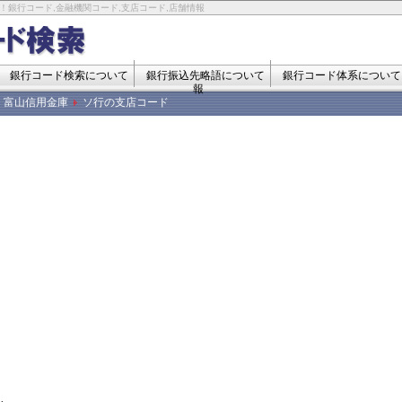
！銀行コード,金融機関コード,支店コード,店舗情報
銀行コード検索について
銀行振込先略語について
銀行コード体系について
報
富山信用金庫
ソ行の支店コード