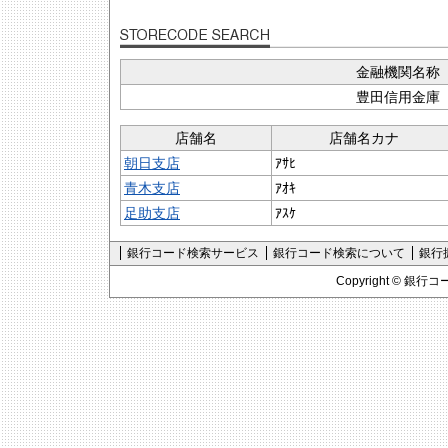
金融機関名称
豊田信用金庫
店舗名
店舗名カナ
朝日支店
ｱｻﾋ
青木支店
ｱｵｷ
足助支店
ｱｽｹ
銀行コード検索サービス
銀行コード検索について
銀行
Copyright ©
銀行コ