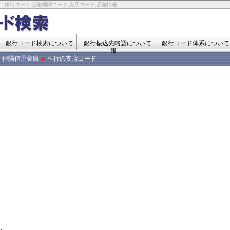
！銀行コード,金融機関コード,支店コード,店舗情報
銀行コード検索について
銀行振込先略語について
銀行コード体系について
報
但陽信用金庫
ヘ行の支店コード