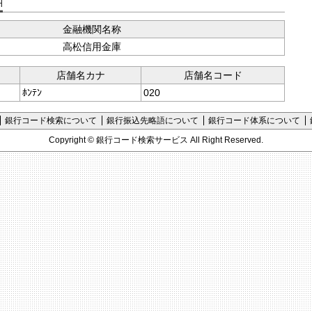
支店コード検索
金融機関名称
高松信用金庫
店舗名カナ
店舗名コード
ﾎﾝﾃﾝ
020
銀行コード検索について
銀行振込先略語について
銀行コード体系について
Copyright ©
銀行コード検索サービス
All Right Reserved.