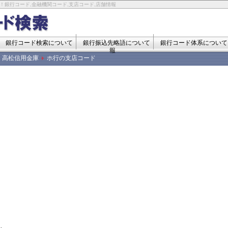
！銀行コード,金融機関コード,支店コード,店舗情報
銀行コード検索について
銀行振込先略語について
銀行コード体系について
報
高松信用金庫
ホ行の支店コード