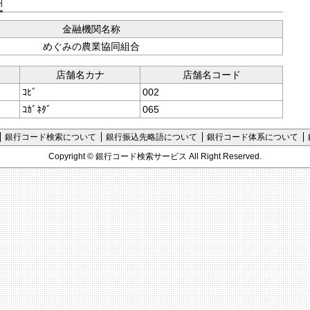
支店コード検索
金融機関名称
めぐみの農業協同組合
店舗名カナ
店舗名コード
ｺﾋﾞ
002
ｺｶﾞﾈﾀﾞ
065
銀行コード検索について
銀行振込先略語について
銀行コード体系について
Copyright ©
銀行コード検索サービス
All Right Reserved.