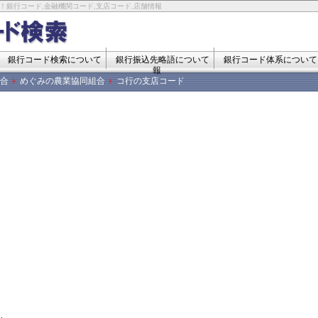
！銀行コード,金融機関コード,支店コード,店舗情報
銀行コード検索について
銀行振込先略語について
銀行コード体系について
報
合
めぐみの農業協同組合
コ行の支店コード