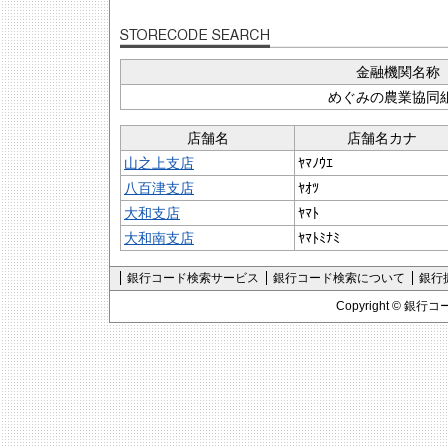
金融機関名称
めぐみの農業協同
店舗名
店舗名カナ
山之上支店
ﾔﾏﾉｳｴ
八百津支店
ﾔｵﾂ
大和支店
ﾔﾏﾄ
大和南支店
ﾔﾏﾄﾐﾅﾐ
銀行コード検索サービス
銀行コード検索について
銀行
Copyright ©
銀行コ