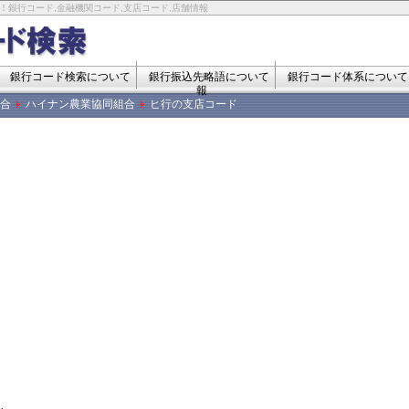
！銀行コード,金融機関コード,支店コード,店舗情報
銀行コード検索について
銀行振込先略語について
銀行コード体系について
報
合
ハイナン農業協同組合
ヒ行の支店コード