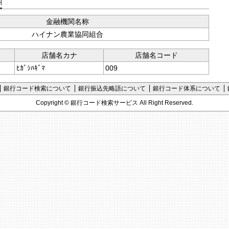
支店コード検索
金融機関名称
ハイナン農業協同組合
店舗名カナ
店舗名コード
ﾋｶﾞｼﾊｷﾞﾏ
009
銀行コード検索について
銀行振込先略語について
銀行コード体系について
Copyright ©
銀行コード検索サービス
All Right Reserved.