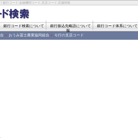
！銀行コード,金融機関コード,支店コード,店舗情報
銀行コード検索について
銀行振込先略語について
銀行コード体系について
報
合
おうみ冨士農業協同組合
モ行の支店コード