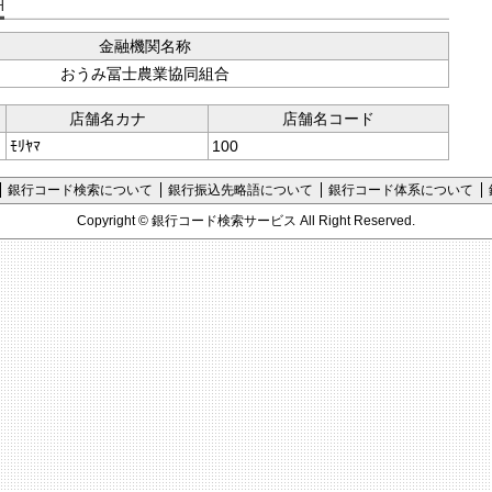
支店コード検索
金融機関名称
おうみ冨士農業協同組合
店舗名カナ
店舗名コード
ﾓﾘﾔﾏ
100
銀行コード検索について
銀行振込先略語について
銀行コード体系について
Copyright ©
銀行コード検索サービス
All Right Reserved.