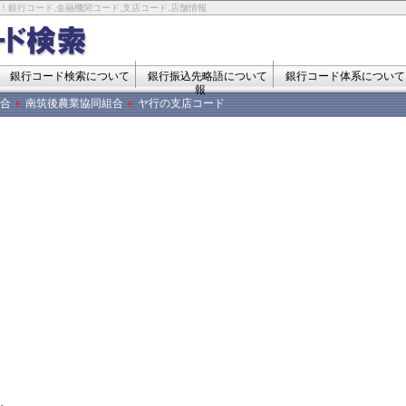
！銀行コード,金融機関コード,支店コード,店舗情報
銀行コード検索について
銀行振込先略語について
銀行コード体系について
報
合
南筑後農業協同組合
ヤ行の支店コード