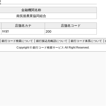
支店コード検索
金融機関名称
南筑後農業協同組合
店舗名カナ
店舗名コード
ﾔﾏｶﾜ
200
銀行コード検索について
銀行振込先略語について
銀行コード体系について
Copyright ©
銀行コード検索サービス
All Right Reserved.