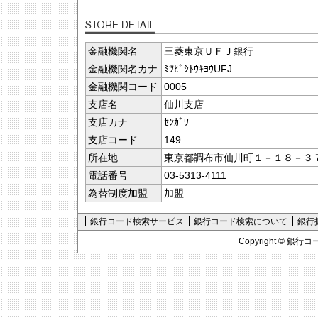
金融機関名
三菱東京ＵＦＪ銀行
金融機関名カナ
ﾐﾂﾋﾞｼﾄｳｷﾖｳUFJ
金融機関コード
0005
支店名
仙川支店
支店カナ
ｾﾝｶﾞﾜ
支店コード
149
所在地
東京都調布市仙川町１－１８－３
電話番号
03-5313-4111
為替制度加盟
加盟
銀行コード検索サービス
銀行コード検索について
銀行
Copyright ©
銀行コ