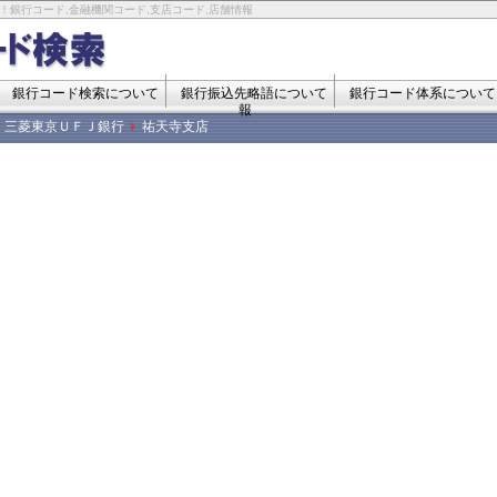
！銀行コード,金融機関コード,支店コード,店舗情報
銀行コード検索について
銀行振込先略語について
銀行コード体系について
報
三菱東京ＵＦＪ銀行
祐天寺支店