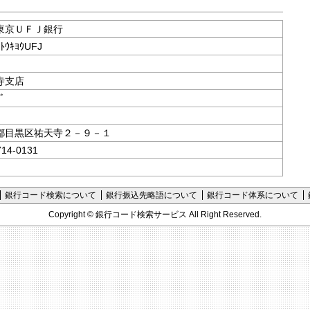
銀行支店情報
東京ＵＦＪ銀行
ｼﾄｳｷﾖｳUFJ
寺支店
ﾞ
都目黒区祐天寺２－９－１
714-0131
銀行コード検索について
銀行振込先略語について
銀行コード体系について
Copyright ©
銀行コード検索サービス
All Right Reserved.