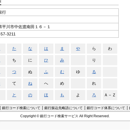
支店コード検索
銀行
県平川市中佐渡南田１６－１
-57-3211
さ
た
な
は
ま
や
ら
わ
し
ち
に
ひ
み
り
す
つ
ぬ
ふ
む
ゆ
る
せ
て
ね
へ
め
れ
そ
と
の
ほ
も
よ
ろ
Ａ－Ｚ
銀行コード検索について
銀行振込先略語について
銀行コード体系について
Copyright ©
銀行コード検索サービス
All Right Reserved.