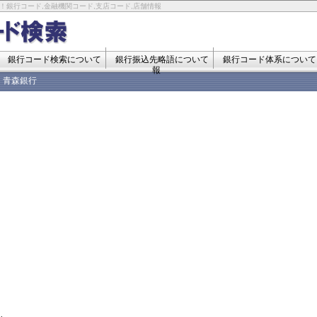
！銀行コード,金融機関コード,支店コード,店舗情報
銀行コード検索について
銀行振込先略語について
銀行コード体系について
報
青森銀行