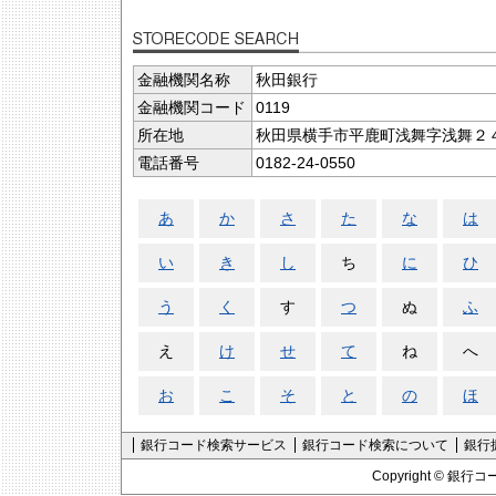
金融機関名称
秋田銀行
金融機関コード
0119
所在地
秋田県横手市平鹿町浅舞字浅舞２
電話番号
0182-24-0550
あ
か
さ
た
な
は
い
き
し
ち
に
ひ
う
く
す
つ
ぬ
ふ
え
け
せ
て
ね
へ
お
こ
そ
と
の
ほ
銀行コード検索サービス
銀行コード検索について
銀行
Copyright ©
銀行コ