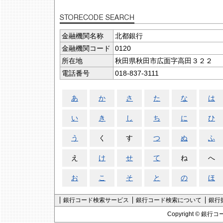
金融機関名称
北都銀行
金融機関コード
0120
所在地
秋田県秋田市広面字高田３２２
電話番号
018-837-3111
あ
か
さ
た
な
は
い
き
し
ち
に
ひ
う
く
す
つ
ぬ
ふ
え
け
せ
て
ね
へ
お
こ
そ
と
の
ほ
銀行コード検索サービス
銀行コード検索について
銀行
Copyright ©
銀行コ