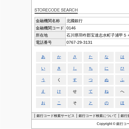
金融機関名称
北國銀行
金融機関コード
0146
所在地
石川県羽咋郡宝達志水町子浦甲５
電話番号
0767-29-3131
あ
か
さ
た
な
は
い
き
し
ち
に
ひ
う
く
す
つ
ぬ
ふ
え
け
せ
て
ね
へ
お
こ
そ
と
の
ほ
銀行コード検索サービス
銀行コード検索について
銀行
Copyright ©
銀行コ