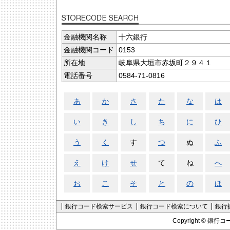
金融機関名称
十六銀行
金融機関コード
0153
所在地
岐阜県大垣市赤坂町２９４１
電話番号
0584-71-0816
あ
か
さ
た
な
は
い
き
し
ち
に
ひ
う
く
す
つ
ぬ
ふ
え
け
せ
て
ね
へ
お
こ
そ
と
の
ほ
銀行コード検索サービス
銀行コード検索について
銀行
Copyright ©
銀行コ