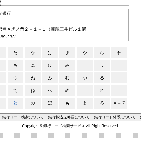
支店コード検索
ィ銀行
都港区虎ノ門２－１－１（商船三井ビル１階）
589-2351
さ
た
な
は
ま
や
ら
わ
し
ち
に
ひ
み
り
す
つ
ぬ
ふ
む
ゆ
る
せ
て
ね
へ
め
れ
そ
と
の
ほ
も
よ
ろ
Ａ－Ｚ
銀行コード検索について
銀行振込先略語について
銀行コード体系について
Copyright ©
銀行コード検索サービス
All Right Reserved.