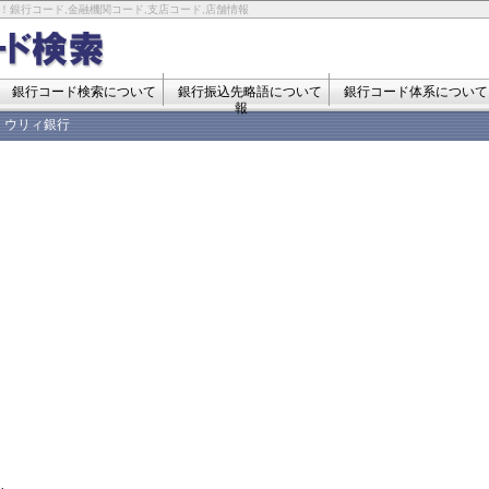
！銀行コード,金融機関コード,支店コード,店舗情報
銀行コード検索について
銀行振込先略語について
銀行コード体系について
報
ウリィ銀行