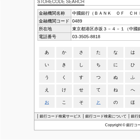
金融機関名称
中國銀行（ＢＡＮＫ ＯＦ ＣＨ
金融機関コード
0489
所在地
東京都港区赤坂３－４－１（中國
電話番号
03-3505-8818
あ
か
さ
た
な
は
い
き
し
ち
に
ひ
う
く
す
つ
ぬ
ふ
え
け
せ
て
ね
へ
お
こ
そ
と
の
ほ
銀行コード検索サービス
銀行コード検索について
銀行
Copyright ©
銀行コ