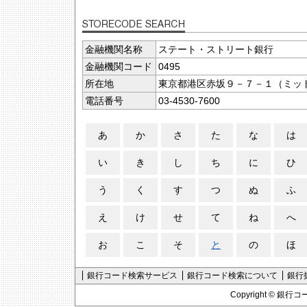
金融機関名称
ステート・ストリート銀行
金融機関コード
0495
所在地
東京都港区赤坂９－７－１（ミッ
電話番号
03-4530-7600
あ
か
さ
た
な
は
い
き
し
ち
に
ひ
う
く
す
つ
ぬ
ふ
え
け
せ
て
ね
へ
お
こ
そ
と
の
ほ
銀行コード検索サービス
銀行コード検索について
銀行
Copyright ©
銀行コ