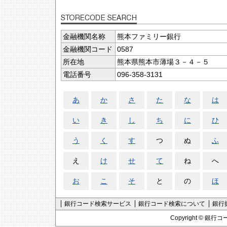
金融機関名称
熊本ファミリー銀行
金融機関コード
0587
所在地
熊本県熊本市薄場３－４－５
電話番号
096-358-3131
あ
か
さ
た
な
は
い
き
し
ち
に
ひ
う
く
す
つ
ぬ
ふ
え
け
せ
て
ね
へ
お
こ
そ
と
の
ほ
銀行コード検索サービス
銀行コード検索について
銀行
Copyright ©
銀行コ