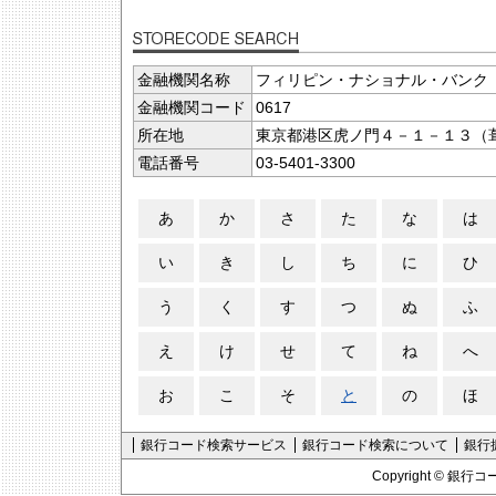
金融機関名称
フィリピン・ナショナル・バンク
金融機関コード
0617
所在地
東京都港区虎ノ門４－１－１３（
電話番号
03-5401-3300
あ
か
さ
た
な
は
い
き
し
ち
に
ひ
う
く
す
つ
ぬ
ふ
え
け
せ
て
ね
へ
お
こ
そ
と
の
ほ
銀行コード検索サービス
銀行コード検索について
銀行
Copyright ©
銀行コ