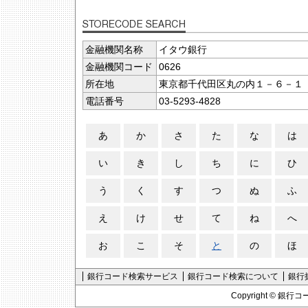
金融機関名称
イタウ銀行
金融機関コード
0626
所在地
東京都千代田区丸の内１－６－１
電話番号
03-5293-4828
あ
か
さ
た
な
は
い
き
し
ち
に
ひ
う
く
す
つ
ぬ
ふ
え
け
せ
て
ね
へ
お
こ
そ
と
の
ほ
銀行コード検索サービス
銀行コード検索について
銀行
Copyright ©
銀行コ