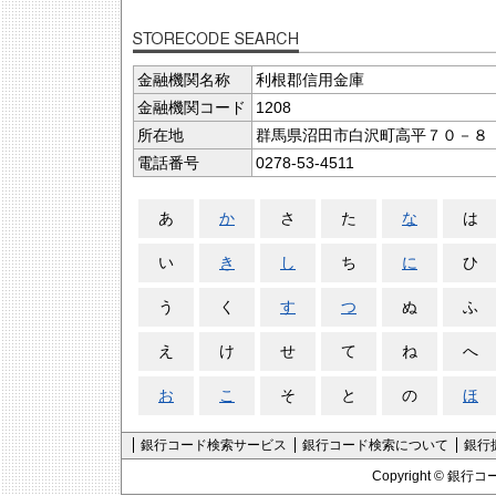
金融機関名称
利根郡信用金庫
金融機関コード
1208
所在地
群馬県沼田市白沢町高平７０－８
電話番号
0278-53-4511
あ
か
さ
た
な
は
い
き
し
ち
に
ひ
う
く
す
つ
ぬ
ふ
え
け
せ
て
ね
へ
お
こ
そ
と
の
ほ
銀行コード検索サービス
銀行コード検索について
銀行
Copyright ©
銀行コ