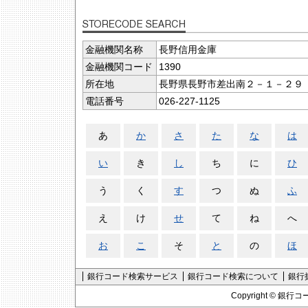
金融機関名称
長野信用金庫
金融機関コード
1390
所在地
長野県長野市差出南２－１－２９
電話番号
026-227-1125
あ
か
さ
た
な
は
い
き
し
ち
に
ひ
う
く
す
つ
ぬ
ふ
え
け
せ
て
ね
へ
お
こ
そ
と
の
ほ
銀行コード検索サービス
銀行コード検索について
銀行
Copyright ©
銀行コ