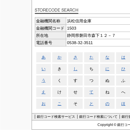
金融機関名称
浜松信用金庫
金融機関コード
1503
所在地
静岡県磐田市森下１２－７
電話番号
0538-32-3511
あ
か
さ
た
な
は
い
き
し
ち
に
ひ
う
く
す
つ
ぬ
ふ
え
け
せ
て
ね
へ
お
こ
そ
と
の
ほ
銀行コード検索サービス
銀行コード検索について
銀行
Copyright ©
銀行コ