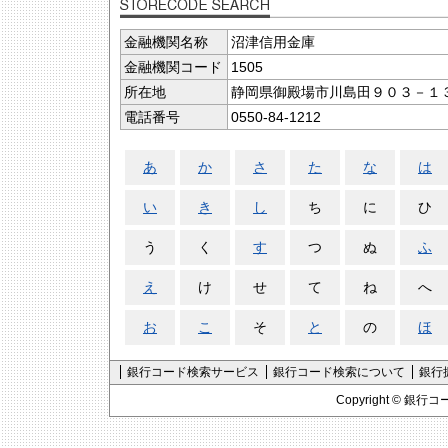
金融機関名称
沼津信用金庫
金融機関コード
1505
所在地
静岡県御殿場市川島田９０３－１
電話番号
0550-84-1212
あ
か
さ
た
な
は
い
き
し
ち
に
ひ
う
く
す
つ
ぬ
ふ
え
け
せ
て
ね
へ
お
こ
そ
と
の
ほ
銀行コード検索サービス
銀行コード検索について
銀行
Copyright ©
銀行コ