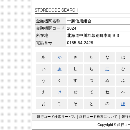
金融機関名称
十勝信用組合
金融機関コード
2024
所在地
北海道中川郡幕別町本町９３
電話番号
0155-54-2428
あ
か
さ
た
な
は
い
き
し
ち
に
ひ
う
く
す
つ
ぬ
ふ
え
け
せ
て
ね
へ
お
こ
そ
と
の
ほ
銀行コード検索サービス
銀行コード検索について
銀行
Copyright ©
銀行コ