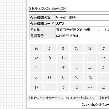
金融機関名称
甲子信用組合
金融機関コード
2272
所在地
東京都千代田区内神田１－１－１
電話番号
03-5577-8764
あ
か
さ
た
な
は
い
き
し
ち
に
ひ
う
く
す
つ
ぬ
ふ
え
け
せ
て
ね
へ
お
こ
そ
と
の
ほ
銀行コード検索サービス
銀行コード検索について
銀行
Copyright ©
銀行コ