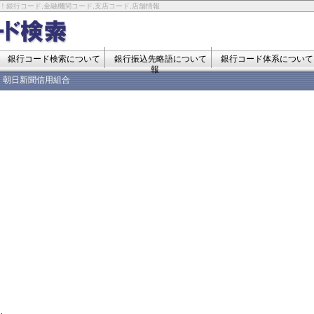
！銀行コード,金融機関コード,支店コード,店舗情報
銀行コード検索について
銀行振込先略語について
銀行コード体系について
報
朝日新聞信用組合