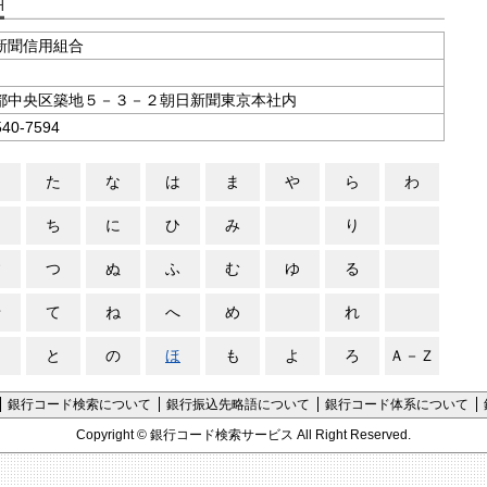
支店コード検索
新聞信用組合
都中央区築地５－３－２朝日新聞東京本社内
540-7594
さ
た
な
は
ま
や
ら
わ
し
ち
に
ひ
み
り
す
つ
ぬ
ふ
む
ゆ
る
せ
て
ね
へ
め
れ
そ
と
の
ほ
も
よ
ろ
Ａ－Ｚ
銀行コード検索について
銀行振込先略語について
銀行コード体系について
Copyright ©
銀行コード検索サービス
All Right Reserved.