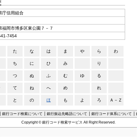
支店コード検索
県庁信用組合
県福岡市博多区東公園７－７
641-7454
さ
た
な
は
ま
や
ら
わ
し
ち
に
ひ
み
り
す
つ
ぬ
ふ
む
ゆ
る
せ
て
ね
へ
め
れ
そ
と
の
ほ
も
よ
ろ
Ａ－Ｚ
銀行コード検索について
銀行振込先略語について
銀行コード体系について
Copyright ©
銀行コード検索サービス
All Right Reserved.