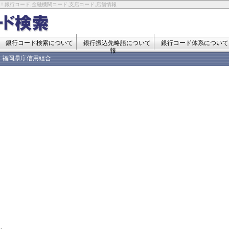
！銀行コード,金融機関コード,支店コード,店舗情報
銀行コード検索について
銀行振込先略語について
銀行コード体系について
報
福岡県庁信用組合