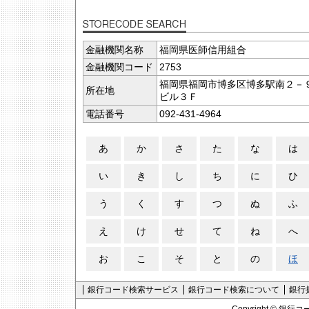
金融機関名称
福岡県医師信用組合
金融機関コード
2753
福岡県福岡市博多区博多駅南２－
所在地
ビル３Ｆ
電話番号
092-431-4964
あ
か
さ
た
な
は
い
き
し
ち
に
ひ
う
く
す
つ
ぬ
ふ
え
け
せ
て
ね
へ
お
こ
そ
と
の
ほ
銀行コード検索サービス
銀行コード検索について
銀行