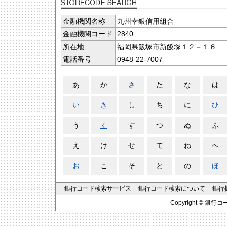
金融機関名称
九州幸銀信用組合
金融機関コード
2840
所在地
福岡県飯塚市新飯塚１２－１６
電話番号
0948-22-7007
あ
か
さ
た
な
は
い
き
し
ち
に
ひ
う
く
す
つ
ぬ
ふ
え
け
せ
て
ね
へ
お
こ
そ
と
の
ほ
銀行コード検索サービス
銀行コード検索について
銀行
Copyright ©
銀行コ