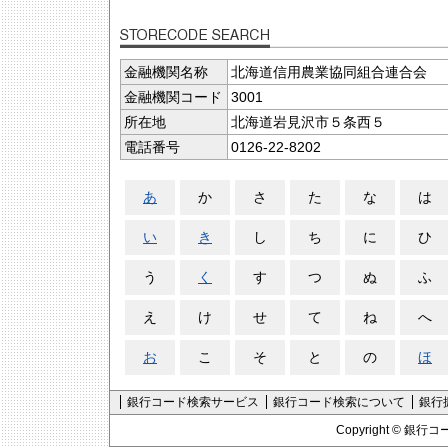
金融機関名称
北海道信用農業協同組合連合会
金融機関コード
3001
所在地
北海道岩見沢市５条西５
電話番号
0126-22-8202
あ
か
さ
た
な
は
い
き
し
ち
に
ひ
う
く
す
つ
ぬ
ふ
え
け
せ
て
ね
へ
お
こ
そ
と
の
ほ
銀行コード検索サービス
銀行コード検索について
銀行
Copyright ©
銀行コ