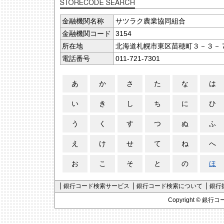
金融機関名称
サツラク農業協同組合
金融機関コード
3154
所在地
北海道札幌市東区苗穂町３－３－
電話番号
011-721-7301
あ
か
さ
た
な
は
い
き
し
ち
に
ひ
う
く
す
つ
ぬ
ふ
え
け
せ
て
ね
へ
お
こ
そ
と
の
ほ
銀行コード検索サービス
銀行コード検索について
銀行
Copyright ©
銀行コ