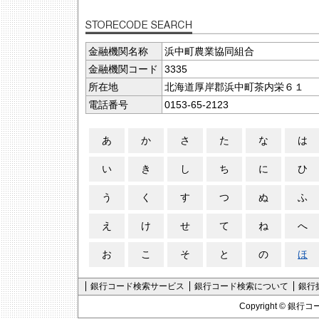
金融機関名称
浜中町農業協同組合
金融機関コード
3335
所在地
北海道厚岸郡浜中町茶内栄６１
電話番号
0153-65-2123
あ
か
さ
た
な
は
い
き
し
ち
に
ひ
う
く
す
つ
ぬ
ふ
え
け
せ
て
ね
へ
お
こ
そ
と
の
ほ
銀行コード検索サービス
銀行コード検索について
銀行
Copyright ©
銀行コ